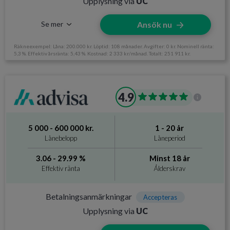
Upplysning via
UC
Inkomstkrav
12 500 kr/mån
Se mer
Ansök nu
Räkneexempel: Låna: 200.000 kr. Löptid: 108 månader. Avgifter: 0 kr. Nominell ränta:
5,3 %. Effektiv årsränta: 5,43 %. Kostnad: 2 333 kr/månad. Totalt: 251 911 kr.
Information om Likvidum
4.9
Utan UC
Nej
Svarar på ansökan
24 timmar.
5 000 - 600 000 kr.
1 - 20 år
Direktutbetalning
Nej
Lånebelopp
Låneperiod
Krav och avgifter
3.06 - 29.99 %
Minst 18 år
Effektiv ränta
Ålderskrav
Betalningsanmärkningar
Accepteras ej
Betalningsanmärkningar
Accepteras
Ålderskrav
Minst 18 år
Upplysning via
UC
Inkomstkrav
Månadsinkomst på minst 10.000