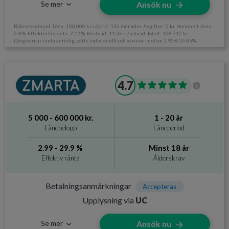
Se mer
Ansök nu
kronor
Räkneexempel: Låna: 100.000 kr. Löptid: 120 månader. Avgifter: 0 kr. Nominell ränta:
6.9 %. Effektiv årsränta: 7.12 %. Kostnad: 1156 kr/månad. Totalt: 138.712 kr.
Långivarnas ränta är rörlig, sätts individuellt och varierar mellan 2.95%-26.05%.
Information om Advisa
4.7
Utan UC
Nej
Svarar på ansökan
24 timmar.
5 000 - 600 000 kr.
1 - 20 år
Direktutbetalning
Nej
Lånebelopp
Låneperiod
Krav och avgifter
2.99 - 29.9 %
Minst 18 år
Effektiv ränta
Ålderskrav
Betalningsanmärkningar
Accepteras
Betalningsanmärkningar
Ålderskrav
Minst 18 år
Accepteras
Upplysning via
UC
Inkomstkrav
Månadsinkomst minst 10.000 kr,
Se mer
Ansök nu