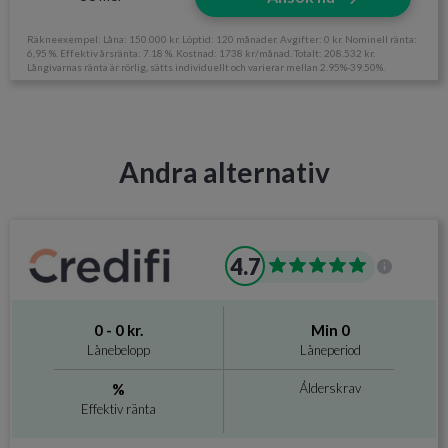
Det här är en högkostnadskredit
Om du inte kan betala tillbaka hela skulden riskerar du en
Räkneexempel: Låna: 150.000 kr. Löptid: 120 månader. Avgifter: 0 kr. Nominell ränta:
betalningsanmärkning. För stöd, vänd dig till budget- och
6,95 %. Effektiv årsränta: 7.18 %. Kostnad: 1738 kr/månad. Totalt: 208.532 kr.
skuldrådgivningen i din kommun. Kontaktuppgifter finns på
Långivarnas ränta är rörlig, sätts individuellt och varierar mellan 2.95%-39.50%.
hallåkonsument.se
Information om Lendsafe
Utan UC
Nej
Andra alternativ
Svarar på ansökan
Direktutbetalning
Nej
4.7
Krav och avgifter
Betalningsanmärkningar
Accepteras
0 - 0 kr.
Min 0
Lånebelopp
Låneperiod
Ålderskrav
Minst 18 år
%
Ålderskrav
Inkomstkrav
Minst 8.400 kr
Effektiv ränta