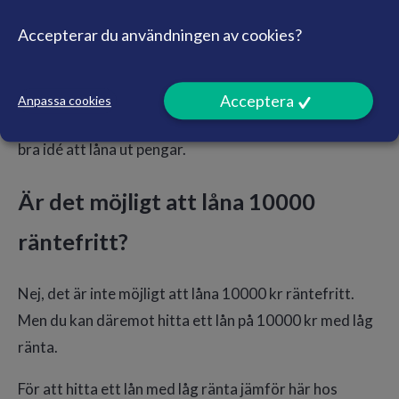
rapporterade data till det offentliga via digitala
Accepterar du användningen av cookies?
kanaler. Därför behöver du inte tänka på att leta fram
lönespecifikationer eller årsrapporter. Utifrån detta
kan långivaren ta en automatisk kreditkoll, vilket
Acceptera
Anpassa cookies
betyder att långivaren kan värdera huruvida det är en
bra idé att låna ut pengar.
Är det möjligt att låna 10000
räntefritt?
Nej, det är inte möjligt att låna 10000 kr räntefritt.
Men du kan däremot hitta ett lån på 10000 kr med låg
ränta.
För att hitta ett lån med låg ränta jämför här hos