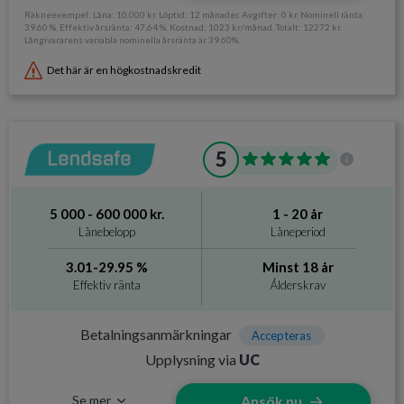
Räkneexempel: Låna: 10.000 kr. Löptid: 12 månader. Avgifter: 0 kr. Nominell ränta:
39.60 %. Effektiv årsränta: 47.64 %. Kostnad: 1023 kr/månad. Totalt: 12272 kr.
Långivararens variabla nominella årsränta är 39.60%.
Det här är en högkostnadskredit
Information om Ferratum
5
Utan UC
Ja
Svarar på ansökan
Direkt, dygnet runt
5 000 - 600 000 kr.
1 - 20 år
Direktutbetalning
Ja, Dygnet runt
Lånebelopp
Låneperiod
Krav och avgifter
3.01-29.95 %
Minst 18 år
Effektiv ränta
Ålderskrav
Betalningsanmärkningar
Accepteras
Betalningsanmärkningar
Accepteras
Ålderskrav
Minst 21 år
Upplysning via
UC
Inkomstkrav
2 000 kr/mån
Se mer
Ansök nu