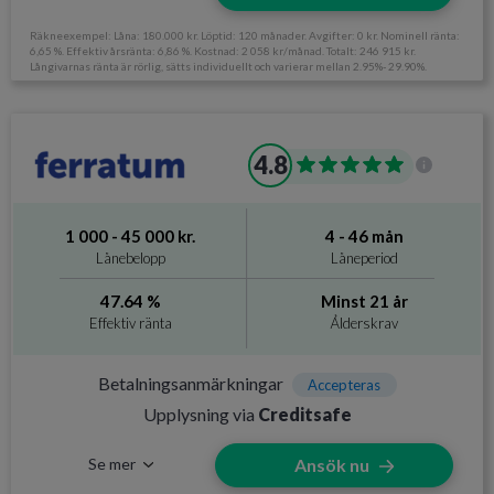
Räkneexempel: Låna: 180.000 kr. Löptid: 120 månader. Avgifter: 0 kr. Nominell ränta:
6,65 %. Effektiv årsränta: 6,86 %. Kostnad: 2 058 kr/månad. Totalt: 246 915 kr.
Långivarnas ränta är rörlig, sätts individuellt och varierar mellan 2.95%- 29.90%.
Information om Zmarta
4.8
Utan UC
Nej
Svarar på ansökan
Få pengarna samma dag
1 000 - 45 000 kr.
4 - 46 mån
Direktutbetalning
Nej
Lånebelopp
Låneperiod
Krav och avgifter
47.64 %
Minst 21 år
Effektiv ränta
Ålderskrav
Betalningsanmärkningar
Accepteras
Ålderskrav
Minst 18 år
Betalningsanmärkningar
Accepteras
Upplysning via
Creditsafe
Inkomstkrav
Årsinkomst på 100 000 kr
Se mer
Ansök nu