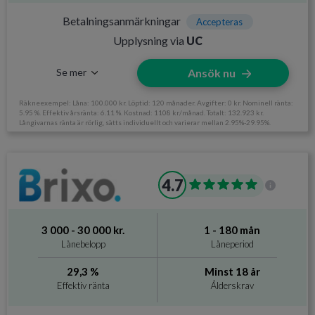
Betalningsanmärkningar
Accepteras
Upplysning via
UC
Se mer
Ansök nu
Räkneexempel: Låna: 100.000 kr. Löptid: 120 månader. Avgifter: 0 kr. Nominell ränta:
5.95 %. Effektiv årsränta: 6.11 %. Kostnad: 1108 kr/månad. Totalt: 132.923 kr.
Långivarnas ränta är rörlig, sätts individuellt och varierar mellan 2.95%-29.95%.
Information om Lendo
4.7
Utan UC
Nej
Svarar på ansökan
Varierar mellan långivare
3 000 - 30 000 kr.
1 - 180 mån
Direktutbetalning
Ja, varierar mellan långivare
Lånebelopp
Låneperiod
Krav och avgifter
29,3 %
Minst 18 år
Effektiv ränta
Ålderskrav
Betalningsanmärkningar
Accepteras