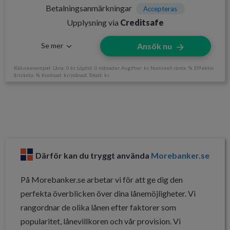
Betalningsanmärkningar
Accepteras
Upplysning via
Creditsafe
Se mer
Ansök nu
Räkneexempel: Låna: 0 kr. Löptid: 0 månader. Avgifter: kr. Nominell ränta: %. Effektiv
årsränta: %. Kostnad: kr/månad. Totalt: kr.
Information om Credifi
Utan UC
Ja
Svarar på ansökan
Direkt
Därför kan du tryggt använda
Morebanker.se
Direktutbetalning
Ja, dygnet runt
Krav och avgifter
På Morebanker.se arbetar vi för att ge dig den
perfekta överblicken över dina lånemöjligheter. Vi
Betalningsanmärkningar
Accepteras
rangordnar de olika lånen efter faktorer som
popularitet, lånevillkoren och vår provision. Vi
Ålderskrav