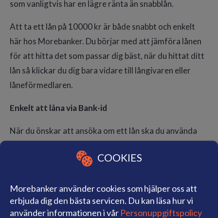
som vanligtvis har en lägre ränta än snabblån.
Att ta ett lån på 10000 kr är både snabbt och enkelt
här hos Morebanker. Du börjar med att jämföra lånen
för att hitta det som passar dig bäst, när du hittat ditt
lån så klickar du dig bara vidare till långivaren eller
låneförmedlaren.
Enkelt att låna via Bank-id
När du önskar att ansöka om ett lån ska du använda
ditt BankID för att bekräfta din identitet. På så sätt
COOKIES
kan långivaren vara säker på att du inte utger dig för
att vara någon annan.
Morebanker använder cookies som hjälper oss att
När du använder ditt BankID ger du samtidigt
erbjuda dig den bästa servicen. Du kan läsa hur vi
långivaren en möjlighet att inhämta din senaste
använder informationen i vår
Personuppgiftspolicy