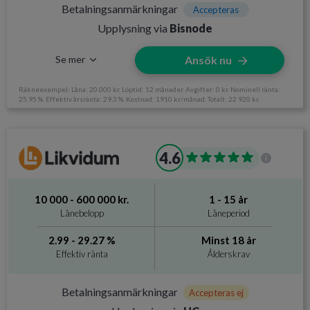
Ålderskrav
Minst 18 år
Betalningsanmärkningar
Accepteras
Upplysning via
Bisnode
Inkomstkrav
10 000 kr/mån
Se mer
Ansök nu
Räkneexempel: Låna: 20.000 kr. Löptid: 12 månader. Avgifter: 0 kr. Nominell ränta:
25,95 %. Effektiv årsränta: 29,3 %. Kostnad: 1910 kr/månad. Totalt: 22 920 kr.
Information om Brixo
4.6
Utan UC
Ja
Svarar på ansökan
Inom 24 h timmar
10 000 - 600 000 kr.
1 - 15 år
Direktutbetalning
Nej
Lånebelopp
Låneperiod
Krav och avgifter
2.99 - 29.27 %
Minst 18 år
Effektiv ränta
Ålderskrav
Betalningsanmärkningar
Accepteras
Betalningsanmärkningar
Accepteras ej
Ålderskrav
Minst 18 år