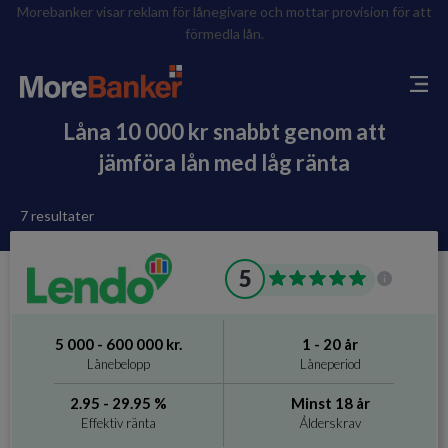
Morebanker visar reklam för lånegivare och mottar provision för att
förmedla lån.
Låna 10 000 kr snabbt genom att
jämföra lån med låg ränta
7 resultater
5
5 000 - 600 000 kr.
1 - 20 år
Lånebelopp
Låneperiod
2.95 - 29.95 %
Minst 18 år
Effektiv ränta
Ålderskrav