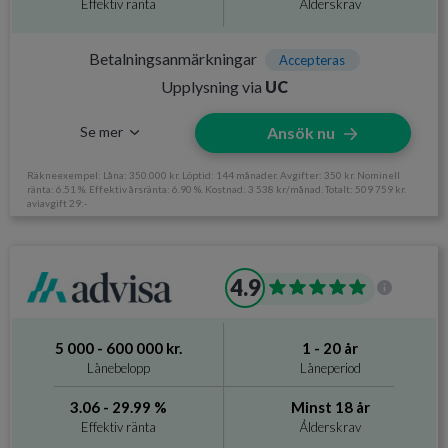
Effektiv ränta
Ålderskrav
Betalningsanmärkningar
Accepteras
Ålderskrav
Minst 18 år
Betalningsanmärkningar
Accepteras
Upplysning via
UC
Inkomstkrav
Årsinkomst på 100 000 kr
Se mer
Ansök nu
Räkneexempel: Låna: 350.000 kr. Löptid: 144 månader. Avgifter: 350 kr. Nominell
ränta: 6.51 %. Effektiv årsränta: 6.90 %. Kostnad: 3 538 kr/månad. Totalt: 509 759 kr.
aviavgift 29:-
Information om Enkelfinans
4.9
Utan UC
Nej
Svarar på ansökan
24 timmar
5 000 - 600 000 kr.
1 - 20 år
Direktutbetalning
Ja
Lånebelopp
Låneperiod
Krav och avgifter
3.06 - 29.99 %
Minst 18 år
Effektiv ränta
Ålderskrav