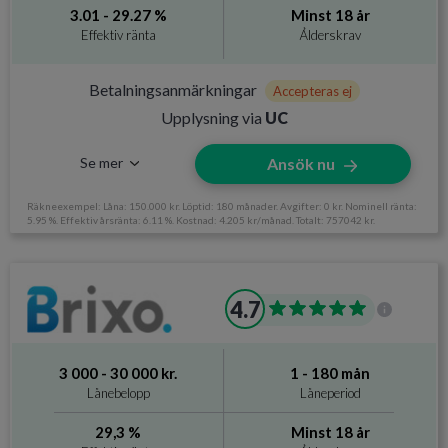
Krav och avgifter
3.01 - 29.27 %
Minst 18 år
Effektiv ränta
Ålderskrav
Betalningsanmärkningar
Accepteras
Ålderskrav
Minst 21 år
Betalningsanmärkningar
Accepteras ej
Upplysning via
UC
Inkomstkrav
2 000 kr/mån
Se mer
Ansök nu
Det här är en högkostnadskredit
Om du inte kan betala tillbaka hela skulden riskerar du en
betalningsanmärkning. För stöd, vänd dig till budget- och
Räkneexempel: Låna: 150.000 kr. Löptid: 180 månader. Avgifter: 0 kr. Nominell ränta:
skuldrådgivningen i din kommun. Kontaktuppgifter finns på
5.95 %. Effektiv årsränta: 6.11 %. Kostnad: 4.205 kr/månad. Totalt: 757042 kr.
hallåkonsument.se
Information om Enklare
4.7
Utan UC
Nej
Svarar på ansökan
Få minuter
3 000 - 30 000 kr.
1 - 180 mån
Direktutbetalning
Nej
Lånebelopp
Låneperiod
Krav och avgifter
29,3 %
Minst 18 år