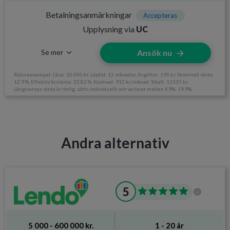
Ålderskrav
Minst 18 år
Betalningsanmärkningar
Accepteras
Upplysning via
UC
Inkomstkrav
12 500 kr/mån
Se mer
Ansök nu
Räkneexempel: Låna: 10.000 kr. Löptid: 12 månader. Avgifter: 195 kr. Nominell ränta:
12.9 %. Effektiv årsränta: 22.82 %. Kostnad: 912 kr/månad. Totalt: 11135 kr.
Långivarnas ränta är rörlig, sätts individuellt och varierar mellan 4.9%- 19.9%.
Information om Northmill
Utan UC
Nej
Andra alternativ
Svarar på ansökan
Inom 2 timmar
Direktutbetalning
Ja, under öppettider
5
Krav och avgifter
Betalningsanmärkningar
Accepteras
5 000 - 600 000 kr.
1 - 20 år