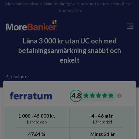
Morebanker visar reklam för lånegivare och mottar provision för att
förmedla lån.
Låna 3 000 kr utan UC och med
betalningsanmärkning snabbt och
enkelt
4 resultater
4.8
1 000 - 45 000 kr.
4 - 46 mån
Lånebelopp
Låneperiod
47.64 %
Minst 21 år