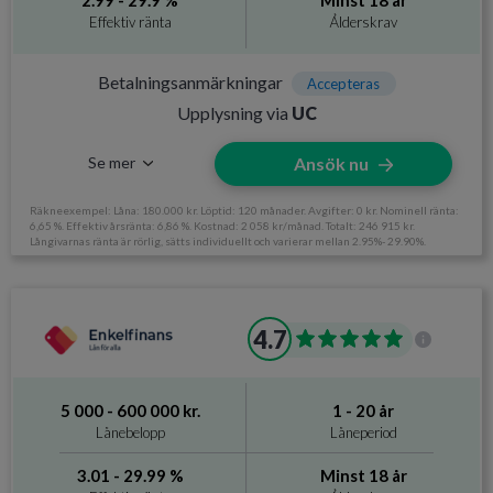
2.99 - 29.9 %
Minst 18 år
Effektiv ränta
Ålderskrav
Betalningsanmärkningar
Accepteras
Betalningsanmärkningar
Ålderskrav
Accepteras
Upplysning via
UC
Inkomstkrav
12 500 kr/mån
Se mer
Ansök nu
Räkneexempel: Låna: 180.000 kr. Löptid: 120 månader. Avgifter: 0 kr. Nominell ränta:
6,65 %. Effektiv årsränta: 6,86 %. Kostnad: 2 058 kr/månad. Totalt: 246 915 kr.
Långivarnas ränta är rörlig, sätts individuellt och varierar mellan 2.95%- 29.90%.
Information om Zmarta
4.7
Utan UC
Nej
Svarar på ansökan
Få pengarna samma dag
5 000 - 600 000 kr.
1 - 20 år
Direktutbetalning
Nej
Lånebelopp
Låneperiod
Krav och avgifter
3.01 - 29.99 %
Minst 18 år