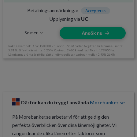
Ålderskrav
Minst 18 år
Betalningsanmärkningar
Accepteras
Inkomstkrav
Månadsinkomst minst 10.000 kr,
Upplysning via
UC
Se mer
Ansök nu
Räkneexempel: Låna: 150.000 kr. Löptid: 72 månader. Avgifter: kr. Nominell ränta:
5.91 %. Effektiv årsränta: 6.20 %. Kostnad: 2480 kr/månad. Totalt: 179.055 kr.
Långivarnas ränta är rörlig, sätts individuellt och varierar mellan 2,95%-26.0%
Information om Axo Finans
Utan UC
Nej
Svarar på ansökan
Samma dag
Därför kan du tryggt använda
Morebanker.se
Direktutbetalning
Nej
Krav och avgifter
På Morebanker.se arbetar vi för att ge dig den
perfekta överblicken över dina lånemöjligheter. Vi
Betalningsanmärkningar
Accepteras
rangordnar de olika lånen efter faktorer som