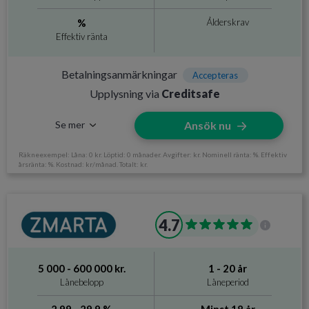
Krav och avgifter
%
Ålderskrav
Effektiv ränta
Betalningsanmärkningar
Accepteras
Ålderskrav
Minst 18 år
Betalningsanmärkningar
Accepteras
Upplysning via
Creditsafe
Inkomstkrav
10 000 kr/mån
Se mer
Ansök nu
Räkneexempel: Låna: 0 kr. Löptid: 0 månader. Avgifter: kr. Nominell ränta: %. Effektiv
årsränta: %. Kostnad: kr/månad. Totalt: kr.
Information om Credifi
4.7
Utan UC
Ja
Svarar på ansökan
Direkt
5 000 - 600 000 kr.
1 - 20 år
Direktutbetalning
Ja, dygnet runt
Lånebelopp
Låneperiod
Krav och avgifter