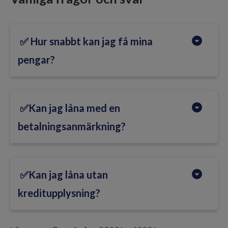
✅ Hur snabbt kan jag få mina
pengar?
Om du ansöker hos en långivare med direkt
✅Kan jag låna med en
utbetalning får du pengarna direkt.
betalningsanmärkning?
Ja, det finns många långivare som vill erbjuda dig
✅Kan jag låna utan
ett lån trots betalningsanmärkningar.
kreditupplysning?
Nej, alla långivare har skyldighet enligt lag att