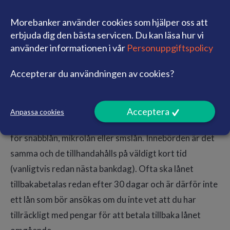
att ansöka och du får pengarna snabbt på kontot.
Morebanker använder cookies som hjälper oss att
Dessutom så lånar du utan säkerhet, vilket betyder att
erbjuda dig den bästa servicen. Du kan läsa hur vi
du får använda pengarna till precis vad du vill. Därför
använder informationen i vår
Personuppgiftspolicy
är ett t.ex. ett snabblån bra när du behöver ta ett lån på
Accepterar du användningen av cookies?
3000 kr snabbt.
Snabblån/Mikrolån/Smslån
Acceptera
Anpassa cookies
Vanligtvis kallas lån på 1000, 2000 eller Lån 3000 kr.
för snabblån, mikrolån eller smslån. Innebörden är det
samma och de tillhandahålls på väldigt kort tid
(vanligtvis redan nästa bankdag). Ofta ska lånet
tillbakabetalas redan efter 30 dagar och är därför inte
ett lån som bör ansökas om du inte vet att du har
tillräckligt med pengar för att betala tillbaka lånet