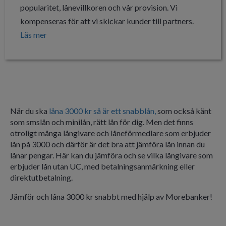
popularitet, lånevillkoren och vår provision. Vi
Ålderskrav
Minst 20 år
kompenseras för att vi skickar kunder till partners.
Inkomstkrav
Månadsinkomst minst 8.400 kr
Läs mer
När du ska
låna 3000 kr så är ett snabblån
,
som också känt
som smslån och minilån, rätt lån för dig. Men det finns
otroligt många långivare och låneförmedlare som erbjuder
lån på 3000 och därför är det bra att jämföra lån innan du
lånar pengar. Här kan du jämföra och se vilka långivare som
erbjuder lån utan UC, med betalningsanmärkning eller
direktutbetalning.
Jämför och låna 3000 kr snabbt med hjälp av Morebanker!