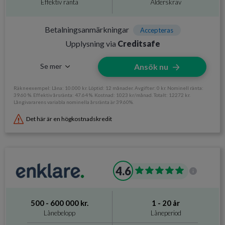
Effektiv ränta
Ålderskrav
Betalningsanmärkningar
Accepteras
Upplysning via
Creditsafe
Se mer
Ansök nu
Räkneexempel: Låna: 10.000 kr. Löptid: 12 månader. Avgifter: 0 kr. Nominell ränta:
39.60 %. Effektiv årsränta: 47.64 %. Kostnad: 1023 kr/månad. Totalt: 12272 kr.
Långivararens variabla nominella årsränta är 39.60%.
Det här är en högkostnadskredit
Information om Ferratum
4.6
Utan UC
Ja
Svarar på ansökan
Direkt, dygnet runt
500 - 600 000 kr.
1 - 20 år
Direktutbetalning
Ja, Dygnet runt
Lånebelopp
Låneperiod