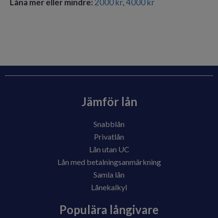
Låna mer eller mindre:
2000 kr
,
4000 kr
göra en kreditupplysning när du tar ett lån.
Jämför lån
Snabblån
Privatlån
Lån utan UC
Lån med betalningsanmärkning
Samla lån
Lånekalkyl
Populära långivare