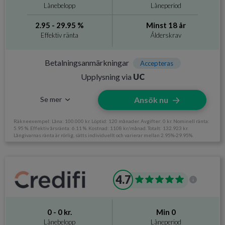
Ålderskrav
Minst 20 år
Lånebelopp
Låneperiod
Inkomstkrav
12 500 kr/mån
2.95 - 29.95 %
Minst 18 år
Effektiv ränta
Ålderskrav
Betalningsanmärkningar
Accepteras
Upplysning via
UC
Se mer
Ansök nu
Räkneexempel: Låna: 100.000 kr. Löptid: 120 månader. Avgifter: 0 kr. Nominell ränta:
5.95 %. Effektiv årsränta: 6.11 %. Kostnad: 1108 kr/månad. Totalt: 132.923 kr.
Långivarnas ränta är rörlig, sätts individuellt och varierar mellan 2.95%-29.95%.
Information om Lendo
4.7
Utan UC
Nej
Svarar på ansökan
Varierar mellan långivare
0 - 0 kr.
Min 0
Direktutbetalning
Ja, varierar mellan långivare
Lånebelopp
Låneperiod