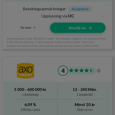
Betalningsanmärkningar
Accepteras
Betalningsanmärkningar
Accepteras
Ålderskrav
Minst 18 år
Upplysning via
UC
Inkomstkrav
Se mer
Ansök nu
Räkneexempel: Låna: 100.000 kr. Löptid: 120 månader. Avgifter: 0 kr. Nominell ränta:
6.9 %. Effektiv årsränta: 7.12 %. Kostnad: 1156 kr/månad. Totalt: 138.712 kr.
Långivarnas ränta är rörlig, sätts individuellt och varierar mellan 2.95%-26.05%.
Information om Advisa
Utan UC
Nej
4
Svarar på ansökan
24 timmar.
Direktutbetalning
Nej
5 000 - 600 000 kr.
12 - 240 Mån.
Lånebelopp
Låneperiod
Krav och avgifter
6,09 %
Minst 20 år
Betalningsanmärkningar
Accepteras
Effektiv ränta
Ålderskrav